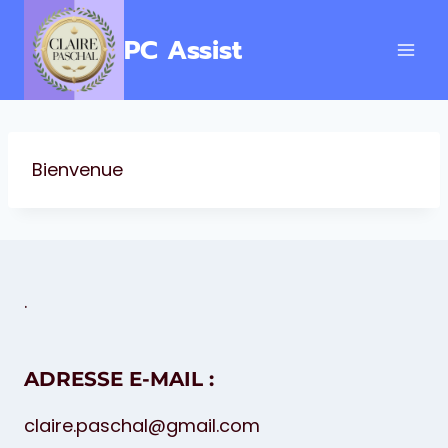
Aller
au
PC Assist
contenu
Bienvenue
.
ADRESSE E-MAIL :
claire.paschal@gmail.com